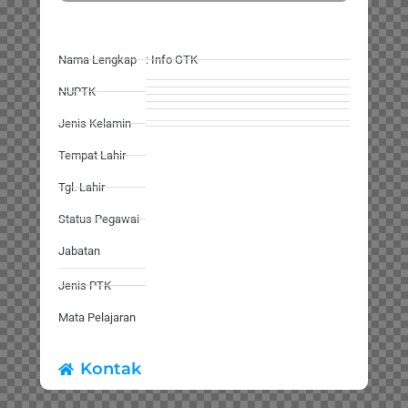
Nama Lengkap
: Info GTK
NUPTK
Jenis Kelamin
Tempat Lahir
Tgl. Lahir
Status Pegawai
Jabatan
Jenis PTK
Mata Pelajaran
Kontak