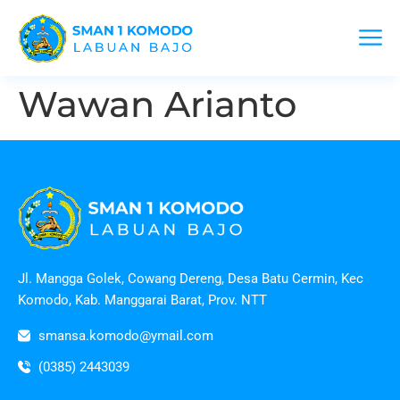
Wawan Arianto
Jl. Mangga Golek, Cowang Dereng, Desa Batu Cermin, Kec
Komodo, Kab. Manggarai Barat, Prov. NTT
smansa.komodo@ymail.com
(0385) 2443039