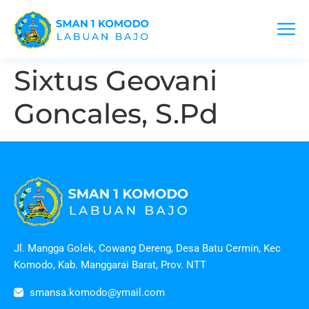
Sixtus Geovani
Goncales, S.Pd
Jl. Mangga Golek, Cowang Dereng, Desa Batu Cermin, Kec
Komodo, Kab. Manggarai Barat, Prov. NTT
smansa.komodo@ymail.com