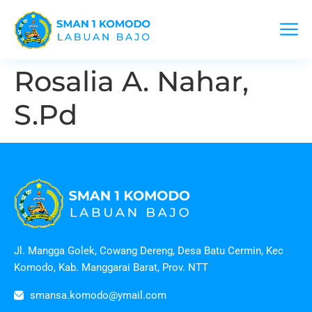
Rosalia A. Nahar,
S.Pd
Jl. Mangga Golek, Cowang Dereng, Desa Batu Cermin, Kec
Komodo, Kab. Manggarai Barat, Prov. NTT
smansa.komodo@ymail.com