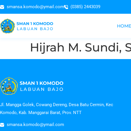
smansa.komodo@ymail.com
(0385) 2443039
HOM
Hijrah M. Sundi, 
Jl. Mangga Golek, Cowang Dereng, Desa Batu Cermin, Kec
Komodo, Kab. Manggarai Barat, Prov. NTT
smansa.komodo@ymail.com