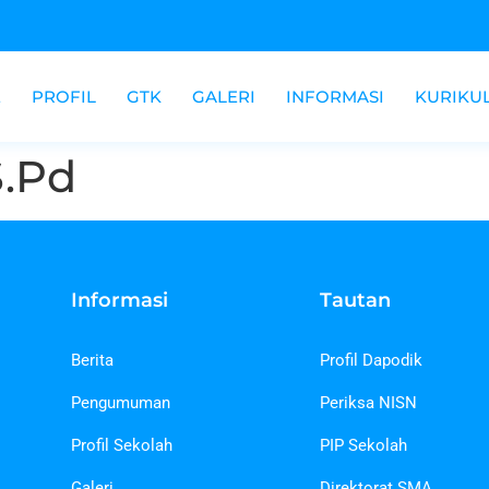
E
PROFIL
GTK
GALERI
INFORMASI
KURIKU
S.Pd
Informasi
Tautan
Berita
Profil Dapodik
Pengumuman
Periksa NISN
Profil Sekolah
PIP Sekolah
Galeri
Direktorat SMA