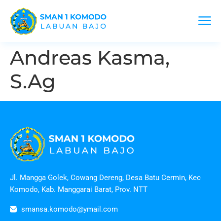
Andreas Kasma,
S.Ag
Jl. Mangga Golek, Cowang Dereng, Desa Batu Cermin, Kec
Komodo, Kab. Manggarai Barat, Prov. NTT
smansa.komodo@ymail.com