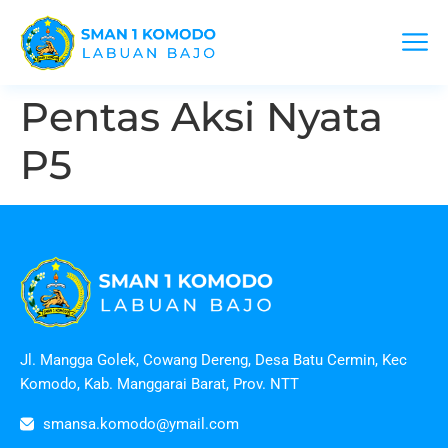
Pentas Aksi Nyata
P5
Jl. Mangga Golek, Cowang Dereng, Desa Batu Cermin, Kec
Komodo, Kab. Manggarai Barat, Prov. NTT
smansa.komodo@ymail.com