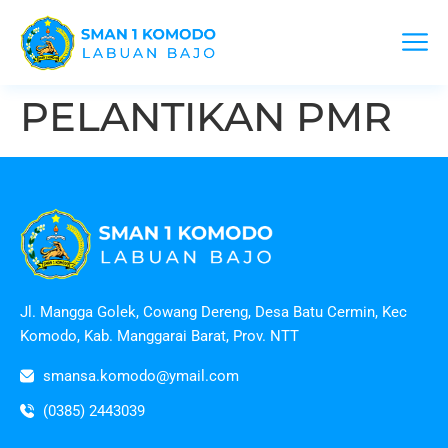
PELANTIKAN PMR
Jl. Mangga Golek, Cowang Dereng, Desa Batu Cermin, Kec
Komodo, Kab. Manggarai Barat, Prov. NTT
smansa.komodo@ymail.com
(0385) 2443039